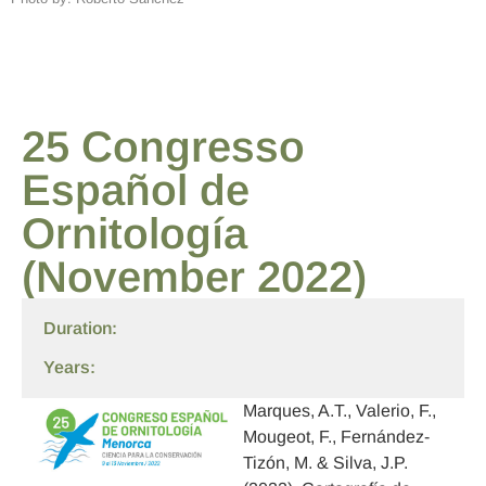
25 Congresso
Español de
Ornitología
(November 2022)
Duration:
Years:
Marques, A.T.
,
Valerio, F.
,
Mougeot, F., Fernández-
Tizón, M. &
Silva, J.P.